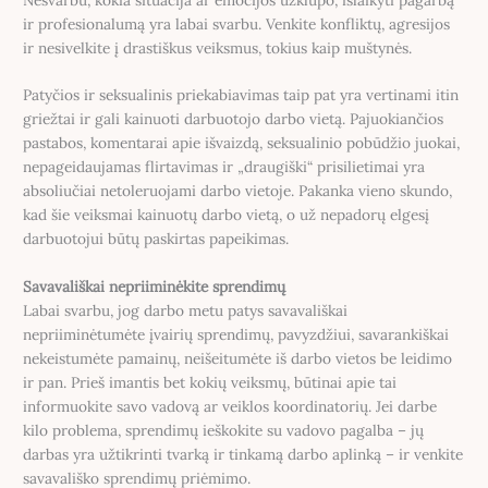
ir profesionalumą yra labai svarbu. Venkite konfliktų, agresijos
ir nesivelkite į drastiškus veiksmus, tokius kaip muštynės.
Patyčios ir seksualinis priekabiavimas taip pat yra vertinami itin
griežtai ir gali kainuoti darbuotojo darbo vietą. Pajuokiančios
pastabos, komentarai apie išvaizdą, seksualinio pobūdžio juokai,
nepageidaujamas flirtavimas ir „draugiški“ prisilietimai yra
absoliučiai netoleruojami darbo vietoje. Pakanka vieno skundo,
kad šie veiksmai kainuotų darbo vietą, o už nepadorų elgesį
darbuotojui būtų paskirtas papeikimas.
Savavališkai nepriiminėkite sprendimų
Labai svarbu, jog darbo metu patys savavališkai
nepriiminėtumėte įvairių sprendimų, pavyzdžiui, savarankiškai
nekeistumėte pamainų, neišeitumėte iš darbo vietos be leidimo
ir pan. Prieš imantis bet kokių veiksmų, būtinai apie tai
informuokite savo vadovą ar veiklos koordinatorių. Jei darbe
kilo problema, sprendimų ieškokite su vadovo pagalba – jų
darbas yra užtikrinti tvarką ir tinkamą darbo aplinką – ir venkite
savavališko sprendimų priėmimo.