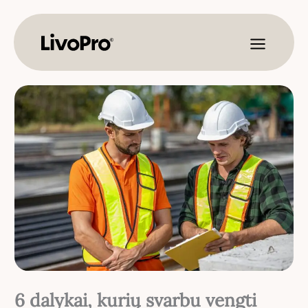
Pereiti
prie
turinio
6 dalykai, kurių svarbu vengti