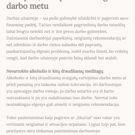
darbo metu
Darbas užsienyje – tai puiki galimybė užsidirbti ir pagerinti savo
finansinę padėtį. Tačiau nesilaikant pagrindinių darbo taisyklių
labai lengva netekti net ir itin geros darbo galimybės.
Dažniausiai darbuotojai papeikimų, neigiamų rekomendacijų ar
net atleidimo iš darbo vietos sulaukia dėl paprastų,
pasikartojančių elgesio problemų, todėl svarbu žinoti, ko reikėtų
vengti, kad darbo užsienyje patirtis būtų sklandi bei stabili.
Nevartokite alkoholio ir kitų draudžiamų medžiagų
Alkoholio ir kitų draudžiamų svaigalų vartojimui darbo metu ar
prieš pamainą yra taikoma nulinė tolerancija. Jei darbuotojas
yra apsvaigęs darbo vietoje, jo darbo sutartis yra iš karto
nutraukiama ir jis yra nušalinamas nuo darbo. Neretai toks
neatsakingas elgesys gali atsieiti ir neigiama rekomendacija.
Tokie pasiteisinimai kaip pagirios ar „likučiai“ nuo vakar yra
vertinami neigiamai ir situacijos nepataiso. Lygiai taip pat, šios
priežastys nėra tinkamas pateisinimas darbuotojo