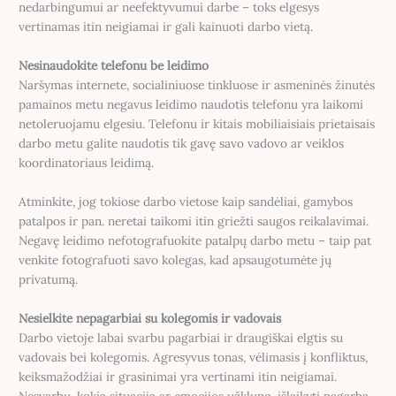
nedarbingumui ar neefektyvumui darbe – toks elgesys
vertinamas itin neigiamai ir gali kainuoti darbo vietą.
Nesinaudokite telefonu be leidimo
Naršymas internete, socialiniuose tinkluose ir asmeninės žinutės
pamainos metu negavus leidimo naudotis telefonu yra laikomi
netoleruojamu elgesiu. Telefonu ir kitais mobiliaisiais prietaisais
darbo metu galite naudotis tik gavę savo vadovo ar veiklos
koordinatoriaus leidimą.
Atminkite, jog tokiose darbo vietose kaip sandėliai, gamybos
patalpos ir pan. neretai taikomi itin griežti saugos reikalavimai.
Negavę leidimo nefotografuokite patalpų darbo metu – taip pat
venkite fotografuoti savo kolegas, kad apsaugotumėte jų
privatumą.
Nesielkite nepagarbiai su kolegomis ir vadovais
Darbo vietoje labai svarbu pagarbiai ir draugiškai elgtis su
vadovais bei kolegomis. Agresyvus tonas, vėlimasis į konfliktus,
keiksmažodžiai ir grasinimai yra vertinami itin neigiamai.
Nesvarbu, kokia situacija ar emocijos užklupo, išlaikyti pagarbą