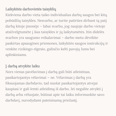
Laikykitės darbovietės taisyklių
Kiekviena darbo vieta taiko individualias darbų saugos bei kitų
pobūdžių taisykles. Nesvarbu, ar turite patirties dirbant tą patį
darbą kitoje įmonėje – labai svarbu, jog naujoje darbo vietoje
atsižvelgtumėte į šias taisykles ir jų laikytumėtės. Itin didelės
svarbos yra saugumo reikalavimai – darbo metu dėvėkite
paskirtas apsaugines priemones, laikykitės saugos instrukcijų ir
venkite rizikingo elgesio, galinčio kelti pavojų Jums bei
aplinkiniams.
Į darbą atvykite laiku
Nors vienas pavėlavimas į darbą gali būti atleistinas,
pasikartojantys vėlavimai – ne. Vėlavimas į darbą yra
fiksuojamas darbdavio, tad nuolat pasikartojantys atvejai
kaupiasi ir gali lemti atleidimą iš darbo. Jei negalite atvykti į
darbą arba vėluojate, būtinai apie tai laiku informuokite savo
darbdavį, nurodydami pateisinamą priežastį.