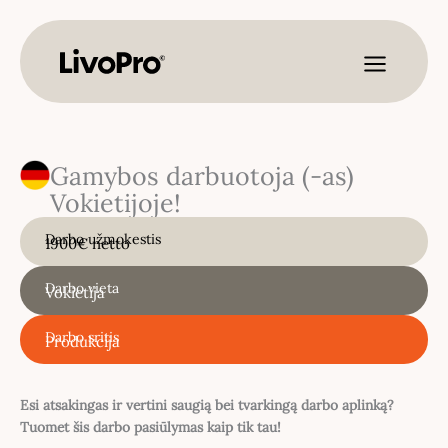
Pereiti
prie
turinio
Gamybos darbuotoja (-as)
Vokietijoje!
Darbo užmokestis
1900€ netto
Darbo vieta
Vokietija
Darbo sritis
Produkcija
Esi atsakingas ir vertini saugią bei tvarkingą darbo aplinką?
Tuomet šis darbo pasiūlymas kaip tik tau!