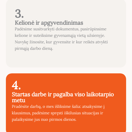
3.
Kelionė ir apgyvendinimas
Padėsime susitvarkyti dokumentus, pasirūpinsime
kelione ir suteiksime gyvenamąją vietą užsienyje.
Nuvykę žinosite, kur gyvensite ir kur reikės atvykti
pirmąją darbo dieną.
4.
Startas darbe ir pagalba viso laikotarpio
metu
Pradėsite darbą, o mes išliksime šalia: atsakysime į
klausimus, padėsime spręsti iškilusias situacijas ir
palaikysime jus nuo pirmos dienos.