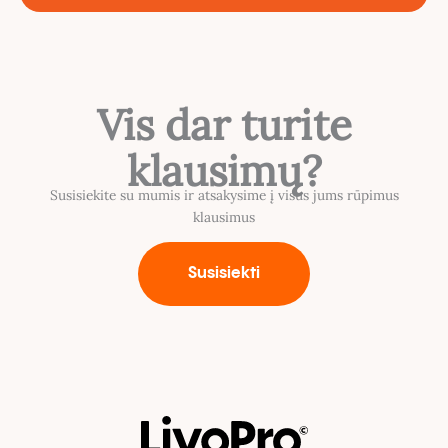
Vis dar turite
klausimų?
Susisiekite su mumis ir atsakysime į visus jums rūpimus
klausimus
Susisiekti