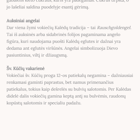
jo lašeliai saldina puodelyje esantį gėrimą.
Auksiniai angelai
Dar viena žymi vokiečių Kalėdų tradicija – tai
Rauschgoldengel
.
Tai iš auksinės arba sidabrinės folijos pagaminama angelo
figūra, kuri naudojama puošti Kalėdų eglutes ir dažnai yra
dedama ant eglutės viršūnės. Angelai simbolizuoja Dievo
pasiuntinius, viltį ir džiaugsmą.
Šv. Kūčių vakarienė
Vokiečiai šv. Kūčių proga 12-os patiekalų negamina – dažniausiai
renkamasi gaminti paprastus, bet namus primenančius
patiekalus, tokius kaip dešrelės su bulvių salotomis. Per Kalėdas
didelė dalis vokiečių gamina keptą antį su bulvėmis, raudonų
kopūstų salotomis ir specialiu padažu.