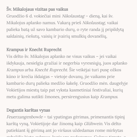
Šv. Mikalojaus vizitas pas vaikus
Gruodžio 6 d. vokiečiai mini
Nikolaustag
– dieną, kai šv.
Mikalojus aplanko namus. Vakarą prieš
Nikolaustag
, vaikai
palieka batą už savo kambario durų, o ryte randa jį pripildytą
saldainių, riešutų, vaisių ir įvairių smulkių dovanėlių,
Krampus ir Knecht Ruprecht
Vis dėlto šv. Mikalojus aplanko ne visus vaikus – jei vaikai
išdykauja, nesielgia gražiai ir negerbia vyresniųjų, juos aplanko
Krampus
arba
Knecht Ruprecht
. Šie veikėjai turi pusę ožkos
kūno ir krečia išdaigas – vietoje dovanų, jie vaikams prie
kambario durų palieka medžio šakelę. Gruodžio mėn. daugelyje
Vokietijos miestų taip pat vyksta kasmetiniai festivaliai, kurių
metu galima sutikti žmones, persirengusius kaip
Krampus
.
Degantis karštas vynas
Feuerzangenbowle
– tai ypatingas gėrimas, primenantis tipinį
karštą vyną, Vokietijoje dar žinomą kaip
Glühwein
. Vis dėlto
patiekiant šį gėrimą ant jo viršaus uždedamas rome mirkytas
gabalėlis kieto cukraus, kuris yra padegamas. Cukrus tirpsta, o