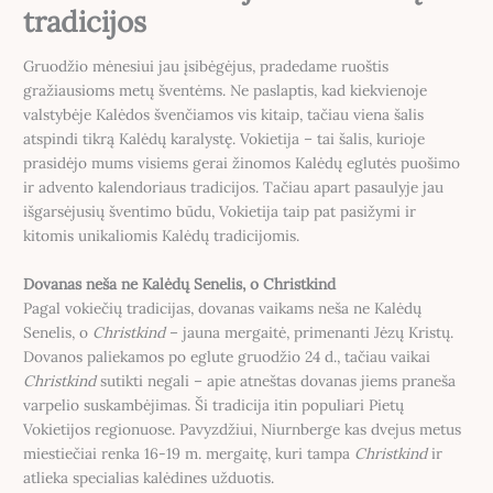
tradicijos
Gruodžio mėnesiui jau įsibėgėjus, pradedame ruoštis
gražiausioms metų šventėms. Ne paslaptis, kad kiekvienoje
valstybėje Kalėdos švenčiamos vis kitaip, tačiau viena šalis
atspindi tikrą Kalėdų karalystę. Vokietija – tai šalis, kurioje
prasidėjo mums visiems gerai žinomos Kalėdų eglutės puošimo
ir advento kalendoriaus tradicijos. Tačiau apart pasaulyje jau
išgarsėjusių šventimo būdu, Vokietija taip pat pasižymi ir
kitomis unikaliomis Kalėdų tradicijomis.
Dovanas neša ne Kalėdų Senelis, o Christkind
Pagal vokiečių tradicijas, dovanas vaikams neša ne Kalėdų
Senelis, o
Christkind
– jauna mergaitė, primenanti Jėzų Kristų.
Dovanos paliekamos po eglute gruodžio 24 d., tačiau vaikai
Christkind
sutikti negali – apie atneštas dovanas jiems praneša
varpelio suskambėjimas. Ši tradicija itin populiari Pietų
Vokietijos regionuose. Pavyzdžiui, Niurnberge kas dvejus metus
miestiečiai renka 16-19 m. mergaitę, kuri tampa
Christkind
ir
atlieka specialias kalėdines užduotis.